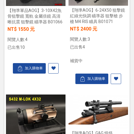
【翔準AOG】6-24X50 狙擊鏡
【翔準軍品AOG】3-10X42魚
紅綠光快調 瞄準器 狙擊槍 步
骨狙擊鏡 寬軌 金屬倍鏡 高清
槍 M4 RIS 瞄具 B01071
晰抗震 狙擊鏡 瞄準器 B01066
NT$ 2400 元
NT$ 1550 元
閱覽人數:3
閱覽人數:4
已出售4
已出售10
補貨中
加入購物車
加入購物車
【翔準AOG】G&G 怪怪