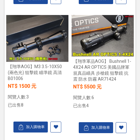
【翔準軍品AOG】 Bushnell 1-
【翔準AOG】M3 3.5-10X50
4X24 AR OPTICS 美國品牌軍
(兩色光) 狙擊鏡 瞄準鏡 高清
規真品瞄具 步槍鏡 狙擊鏡 抗
B01006
震 防水 防霧 AR71424
NT$ 1500 元
NT$ 5500 元
閱覽人數:3
閱覽人數:6
已出售8
已出售4
加入購物車
加入購物車