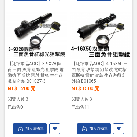
【翔準軍品AOG】3-9X28 圓
【翔準軍品AOG】4-16X50 三
筒 三面 魚骨 紅綠光 狙擊鏡 電
面 魚骨 攻擊頭 狙擊鏡 電動槍
動槍 瓦斯槍 雷射 賞鳥 生存遊
瓦斯槍 雷射 賞鳥 生存遊戲 紅
戲 紅外線 B01027-3
外線 B01065
NT$ 1200 元
NT$ 1500 元
閱覽人數:3
閱覽人數:3
已出售0
已出售11
加入購物車
加入購物車