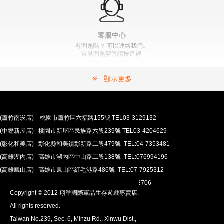
客服中心
有問題嗎？ 可以連絡我們。
常見問題解答請按這裡.
顯示更多
(蘆竹南崁店) 桃園市蘆竹區六福路155號 TEL03-3129132
(中壢新屋店) 桃園市新屋區民族路六段239號 TEL03-4204629
安心購買
(彰化和美店) 彰化縣和美鎮彰新路二段479號 TEL:04-7353481
100％付款保護。 簡單
退貨政策
(高雄湖內店) 高雄市湖內區中山路二段138號 TEL:076994196
(高雄鳳山店) 高雄市鳳山區紅毛港路486號 TEL:07-7925312
翔準網路部門:TEL 03-4202763 03-4202706
Copyright © 2012 翔準國際軍品生存遊戲專賣店.
All rights reserved.
Taiwan No.239, Sec. 6, Minzu Rd., Xinwu Dist.,