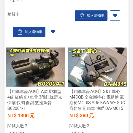
已出售1
補貨中
加入購物車
加入購物車
【翔準軍品AOG】A款 戰將型
【翔準軍品AOG】S&T 準心
4倍 紅綠光+魚骨 3段紅綠藍光
M4CQB 全金屬準心 電動槍 瓦
快瞄 快調 自鎖 雙邊魚骨
斯槍M4 RIS SR5 KWA WE SRC
B02004-1
寬軌魚骨 瞄準 快瞄 DA-M015
NT$ 1300 元
NT$ 380 元
閱覽人數:2
閱覽人數:3