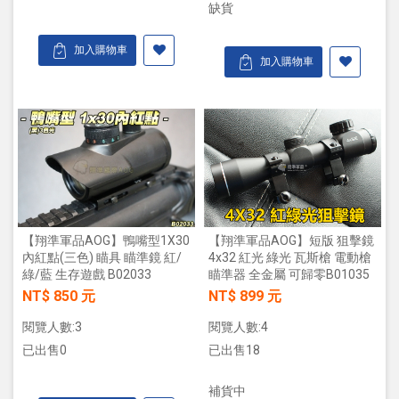
缺貨
加入購物車
加入購物車
【翔準軍品AOG】鴨嘴型1X30
【翔準軍品AOG】短版 狙擊鏡
內紅點(三色) 瞄具 瞄準鏡 紅/
4x32 紅光 綠光 瓦斯槍 電動槍
綠/藍 生存遊戲 B02033
瞄準器 全金屬 可歸零B01035
NT$ 850 元
NT$ 899 元
閱覽人數:3
閱覽人數:4
已出售0
已出售18
補貨中