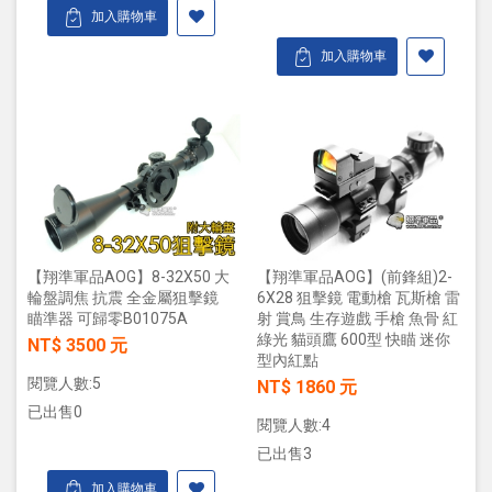
加入購物車
加入購物車
【翔準軍品AOG】8-32X50 大
【翔準軍品AOG】(前鋒組)2-
輪盤調焦 抗震 全金屬狙擊鏡
6X28 狙擊鏡 電動槍 瓦斯槍 雷
瞄準器 可歸零B01075A
射 賞鳥 生存遊戲 手槍 魚骨 紅
綠光 貓頭鷹 600型 快瞄 迷你
NT$ 3500 元
型內紅點
閱覽人數:5
NT$ 1860 元
已出售0
閱覽人數:4
已出售3
加入購物車