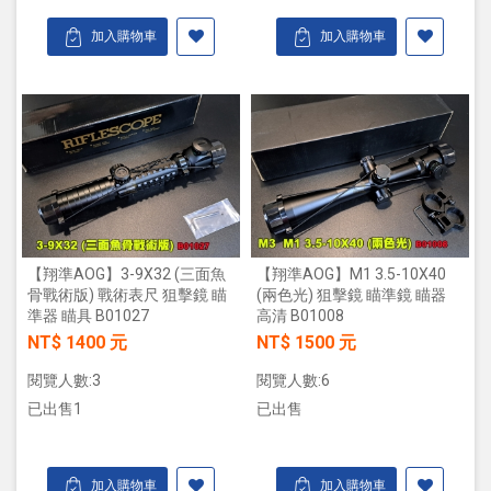
加入購物車
加入購物車
【翔準AOG】3-9X32 (三面魚
【翔準AOG】M1 3.5-10X40
骨戰術版) 戰術表尺 狙擊鏡 瞄
(兩色光) 狙擊鏡 瞄準鏡 瞄器
準器 瞄具 B01027
高清 B01008
NT$ 1400 元
NT$ 1500 元
閱覽人數:3
閱覽人數:6
已出售1
已出售
加入購物車
加入購物車