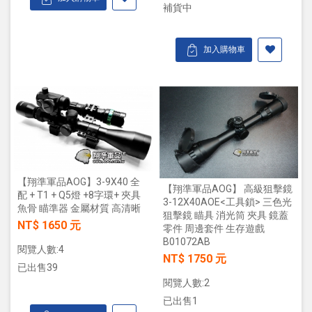
補貨中
加入購物車
【翔準軍品AOG】3-9X40 全
【翔準軍品AOG】 高級狙擊鏡
配 + T1 + Q5燈 +8字環+ 夾具
3-12X40AOE<工具鎖> 三色光
魚骨 瞄準器 金屬材質 高清晰
狙擊鏡 瞄具 消光筒 夾具 鏡蓋
NT$ 1650 元
零件 周邊套件 生存遊戲
B01072AB
閱覽人數:4
NT$ 1750 元
已出售39
閱覽人數:2
已出售1