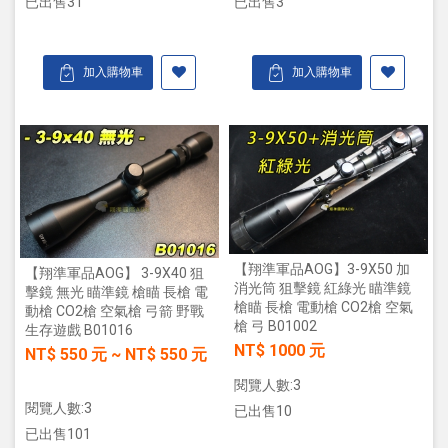
已出售31
已出售3
加入購物車
加入購物車
【翔準軍品AOG】3-9X50 加
【翔準軍品AOG】 3-9X40 狙
消光筒 狙擊鏡 紅綠光 瞄準鏡
擊鏡 無光 瞄準鏡 槍瞄 長槍 電
槍瞄 長槍 電動槍 CO2槍 空氣
動槍 CO2槍 空氣槍 弓箭 野戰
槍 弓 B01002
生存遊戲 B01016
NT$ 1000 元
NT$
550
元
~
NT$
550
元
閱覽人數:3
閱覽人數:3
已出售10
已出售101