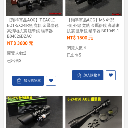
【翔準軍品AOG】T-EAGLE
【翔準軍品AOG】M6 4*25
EO1-5X24IR黑 寬軌 金屬倍鏡
+紅外線 寬軌 金屬倍鏡 高清晰
高清晰抗震 狙擊鏡 瞄準器
抗震 狙擊鏡 瞄準器 B01049-1
B04026DZAC
NT$ 1500 元
NT$ 3600 元
閱覽人數:4
閱覽人數:2
已出售5
已出售3
加入購物車
加入購物車