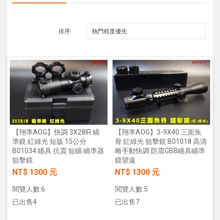
排序:
【翔準AOG】3-9X40 三面魚
【翔準AOG】快調 3X28IR 瞄
骨 紅綠光 狙擊鏡 B01018 高清
準鏡 紅綠光 短版 15公分
晰手動快調 防震GBB瞄具瞄準
B01034 瞄具 抗震 短瞄 瞄準器
鏡望遠
狙擊鏡
NT$ 1300 元
NT$ 1300 元
閱覽人數:5
閱覽人數:6
已出售7
已出售4