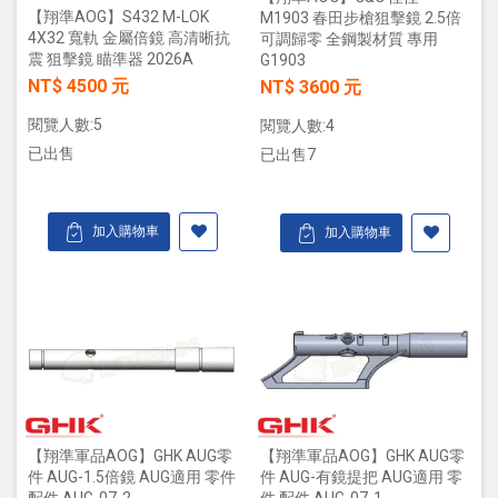
【翔準AOG】S432 M-LOK
M1903 春田步槍狙擊鏡 2.5倍
4X32 寬軌 金屬倍鏡 高清晰抗
可調歸零 全鋼製材質 專用
震 狙擊鏡 瞄準器 2026A
G1903
NT$ 4500 元
NT$ 3600 元
閱覽人數:5
閱覽人數:4
已出售
已出售7
加入購物車
加入購物車
【翔準軍品AOG】GHK AUG零
【翔準軍品AOG】GHK AUG零
件 AUG-1.5倍鏡 AUG適用 零件
件 AUG-有鏡提把 AUG適用 零