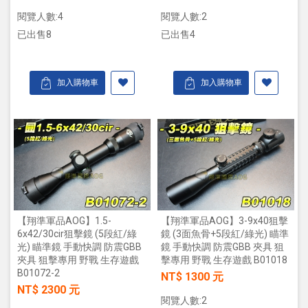
閱覽人數:4
閱覽人數:2
已出售8
已出售4
加入購物車
加入購物車
【翔準軍品AOG】1.5-
【翔準軍品AOG】3-9x40狙擊
6x42/30cir狙擊鏡 (5段紅/綠
鏡 (3面魚骨+5段紅/綠光) 瞄準
光) 瞄準鏡 手動快調 防震GBB
鏡 手動快調 防震GBB 夾具 狙
夾具 狙擊專用 野戰 生存遊戲
擊專用 野戰 生存遊戲 B01018
B01072-2
NT$ 1300 元
NT$ 2300 元
閱覽人數:2