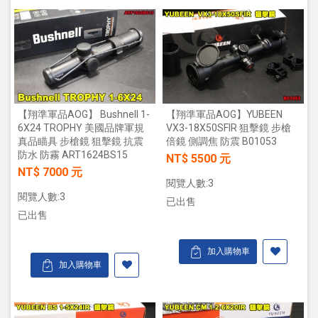
【翔準軍品AOG】 Bushnell 1-
【翔準軍品AOG】YUBEEN
6X24 TROPHY 美國品牌軍規
VX3-18X50SFIR 狙擊鏡 步槍
真品瞄具 步槍鏡 狙擊鏡 抗震
倍鏡 側調焦 防震 B01053
防水 防霧 ART1624BS15
NT$ 5500 元
NT$ 7000 元
閱覽人數:3
閱覽人數:3
已出售
已出售
加入購物車
加入購物車