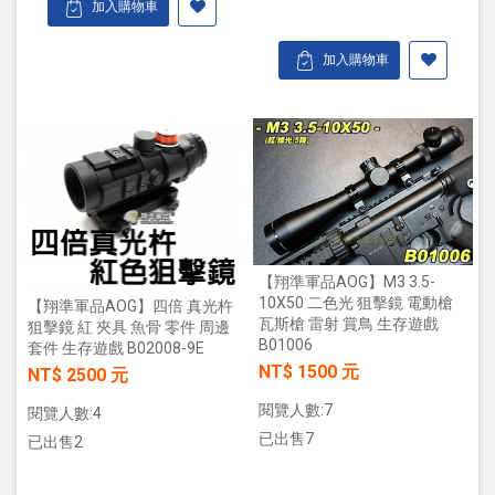
加入購物車
加入購物車
【翔準軍品AOG】M3 3.5-
10X50 二色光 狙擊鏡 電動槍
【翔準軍品AOG】四倍 真光杵
瓦斯槍 雷射 賞鳥 生存遊戲
狙擊鏡 紅 夾具 魚骨 零件 周邊
B01006
套件 生存遊戲 B02008-9E
NT$ 1500 元
NT$ 2500 元
閱覽人數:7
閱覽人數:4
已出售7
已出售2