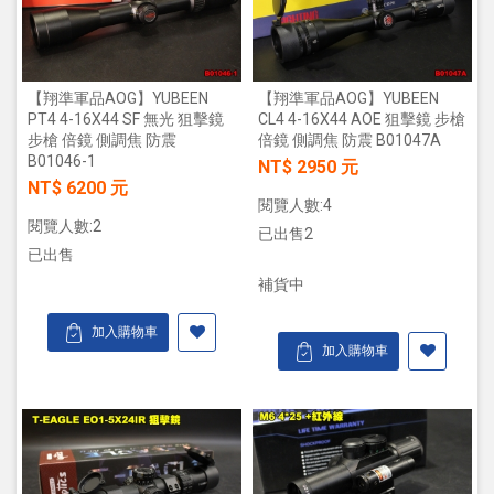
【翔準軍品AOG】YUBEEN
【翔準軍品AOG】YUBEEN
PT4 4-16X44 SF 無光 狙擊鏡
CL4 4-16X44 AOE 狙擊鏡 步槍
步槍 倍鏡 側調焦 防震
倍鏡 側調焦 防震 B01047A
B01046-1
NT$ 2950 元
NT$ 6200 元
閱覽人數:4
閱覽人數:2
已出售2
已出售
補貨中
加入購物車
加入購物車