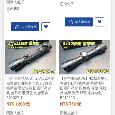
閱覽人數:7
已出售7
已出售0
加入購物車
加入購物車
【翔準軍品AOG】2-7x32調焦
【翔準軍品AOG】4x32軍規狙
狙擊鏡 (3面魚骨+5段紅/綠光)
擊鏡 (無光) 瞄準鏡 手動快調
瞄準鏡 手動快調 防震GBB 夾
防震GBB 夾具 槍瞄 長槍 電動
具 狙擊專用 野戰 生存遊戲
槍 狙擊專用 野戰 生存遊戲
B01027-1
B01039C
NT$ 1200 元
NT$ 750 元
閱覽人數:2
閱覽人數:1