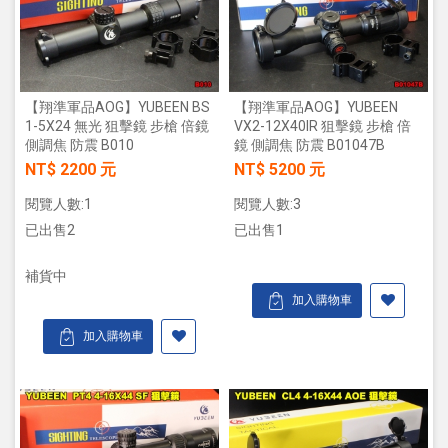
【翔準軍品AOG】YUBEEN BS
【翔準軍品AOG】YUBEEN
1-5X24 無光 狙擊鏡 步槍 倍鏡
VX2-12X40IR 狙擊鏡 步槍 倍
側調焦 防震 B010
鏡 側調焦 防震 B01047B
NT$ 2200 元
NT$ 5200 元
閱覽人數:1
閱覽人數:3
已出售2
已出售1
補貨中
加入購物車
加入購物車