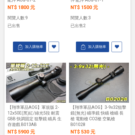
配件 AUG-07-2
件 配件 AUG-07-1
NT$ 1800 元
NT$ 1500 元
閱覽人數:9
閱覽人數:3
已出售
已出售2
加入購物車
加入購物車
【翔準軍品AOG】軍規版 2-
【翔準軍品AOG】3-9x32狙擊
12x50E(黑)紅/綠光5段 耐震
鏡(無光) 瞄準鏡 快瞄 槍瞄 長
GBB 快調固定 狙擊鏡 瞄具 生
槍 電動槍 CO2槍 空氣槍
存遊戲 B013AB
B01028
NT$ 5900 元
NT$ 530 元