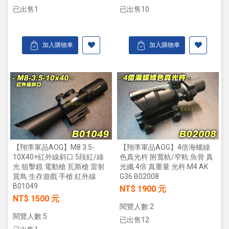
已出售1
已出售10
加入購物車
加入購物車
【翔準軍品AOG】M8 3.5-
【翔準軍品AOG】4倍海螺綠
10X40+紅外線斜口 5段紅/綠
色真光杵 附寬軌/窄軌 魚骨 真
光 狙擊鏡 電動槍 瓦斯槍 雷射
光纖 4倍 真重量 光杵 M4 AK
賞鳥 生存遊戲 手槍 紅外線
G36 B02008
B01049
NT$ 1900 元
NT$ 1500 元
閱覽人數:2
閱覽人數:5
已出售12