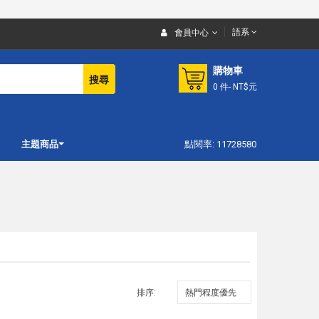
語系
會員中心
購物車
搜尋
0
件
- NT$元
主題商品
點閱率: 11728580
排序: