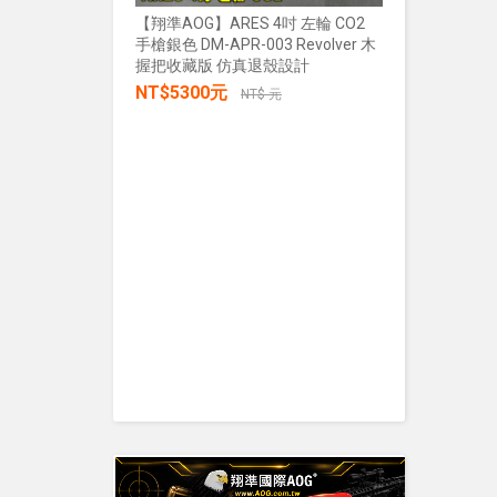
【翔準AOG】ARES 4吋 左輪 CO2
手槍銀色 DM-APR-003 Revolver 木
【翔準AOG
握把收藏版 仿真退殼設計
張/100張
NT$5300元
生存遊戲 
NT$ 元
IPSC 練
NT$30
加入購物車