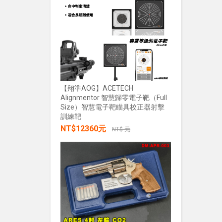
加入購物車
NT$28
【翔準AOG】ACETECH
Alignmentor 智慧歸零電子靶（Full
Size）智慧電子靶瞄具校正器射擊
【翔準AOG
訓練靶
綠雷射戰術燈
NT$12360元
20mm魚骨
NT$ 元
NT$285
加入購物車