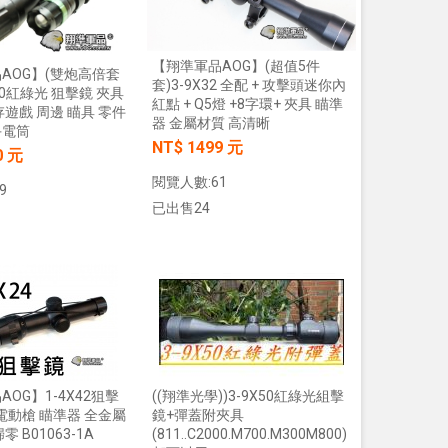
【翔準軍品AOG】(超值5件
AOG】(雙炮高倍套
套)3-9X32 全配 + 攻擊頭迷你內
x50紅綠光 狙擊鏡 夾具
紅點 + Q5燈 +8字環+ 夾具 瞄準
存遊戲 周邊 瞄具 零件
器 金屬材質 高清晰
手電筒
NT$ 1499 元
0 元
閱覽人數:61
9
已出售24
加入購物車
加入購物車
OG】1-4X42狙擊
((翔準光學))3-9X50紅綠光組擊
 電動槍 瞄準器 全金屬
鏡+彈蓋附夾具
 B01063-1A
(811..C2000.M700.M300M800)