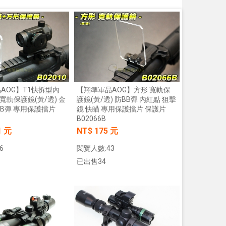
AOG】T1快拆型內
【翔準軍品AOG】方形 寬軌保
寬軌保護鏡(黃/透) 金
護鏡(黃/透) 防BB彈 內紅點 狙擊
BB彈 專用保護擋片
鏡 快瞄 專用保護擋片 保護片
B02066B
1 元
NT$ 175 元
6
閱覽人數:43
已出售34
加入購物車
加入購物車