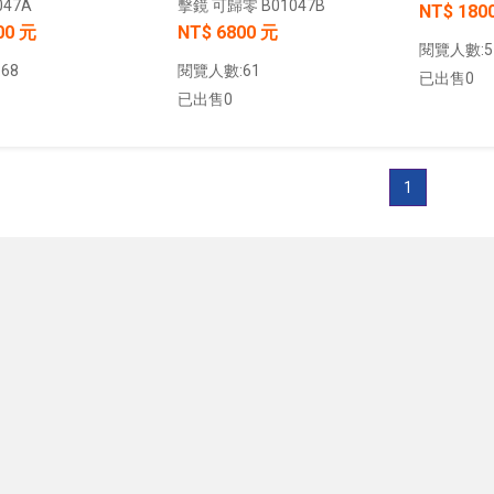
47A
擊鏡 可歸零 B01047B
NT$ 180
00 元
NT$ 6800 元
閱覽人數:5
68
閱覽人數:61
已出售0
已出售0
加入購物車
加入購物車
1