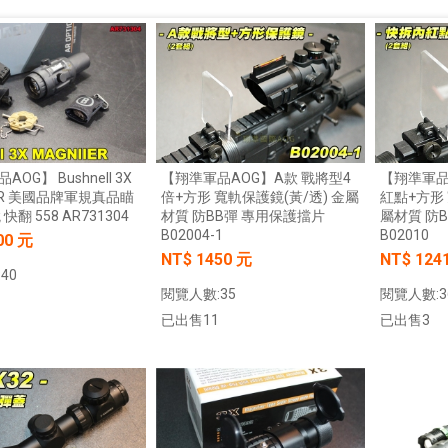
OG】 Bushnell 3X
【翔準軍品AOG】A款 戰將型4
【翔準軍品
IER 美國品牌軍規真品瞄
倍+方形 寬軌保護鏡(黃/透) 金屬
紅點+方形 
快翻 558 AR731304
材質 防BB彈 專用保護擋片
屬材質 防
B02004-1
B02010
00 元
NT$ 1450 元
NT$ 124
40
閱覽人數:35
閱覽人數:3
已出售11
已出售3
加入購物車
加入購物車