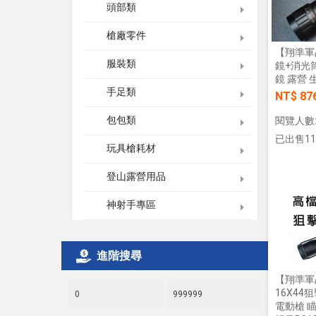
頭部類
槍廠零件
【翔準軍品
服裝類
鏡+消光筒
鏡 露營 
手足類
NT$ 87
包包類
閱覽人數:
已出售11
玩具槍耗材
登山露營用品
神射手專區
進階搜尋
【翔準軍
16X44
電動槍 