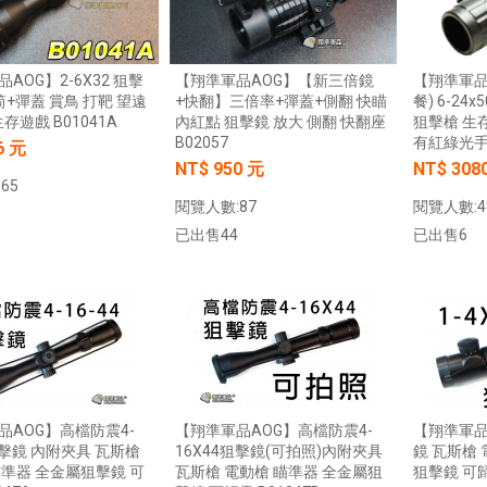
AOG】2-6X32 狙擊
【翔準軍品AOG】【新三倍鏡
【翔準軍品
+彈蓋 賞鳥 打靶 望遠
+快翻】三倍率+彈蓋+側翻 快瞄
餐) 6-24
生存遊戲 B01041A
內紅點 狙擊鏡 放大 側翻 快翻座
狙擊槍 生
B02057
有紅綠光
6 元
NT$ 950 元
NT$ 308
65
閱覽人數:87
閱覽人數:4
已出售44
已出售6
加入購物車
加入購物車
品AOG】高檔防震4-
【翔準軍品AOG】高檔防震4-
【翔準軍品A
狙擊鏡 內附夾具 瓦斯槍
16X44狙擊鏡(可拍照)內附夾具
鏡 瓦斯槍
瞄準器 全金屬狙擊鏡 可
瓦斯槍 電動槍 瞄準器 全金屬狙
狙擊鏡 可歸零