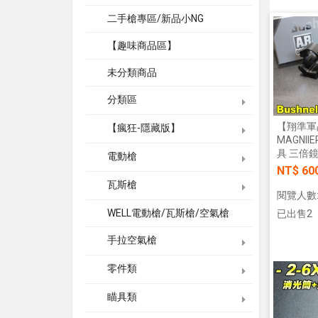
二手槍專區/新品小NG
【趣味商品區】
未分類商品
分類區
【翔準軍品A
【瘋狂-隱藏版】
MAGNI
具 三倍鏡 
電動槍
NT$ 60
瓦斯槍
閱覽人數:
WELL電動槍/瓦斯槍/空氣槍
已出售2
手拉空氣槍
零件類
瞄具類