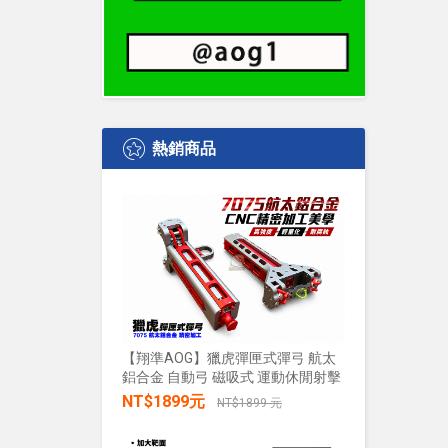
熱銷商品
【翔準AOG】獵虎彈匣式彈弓 航太
鋁合金 自動弓 磁吸式 運動休閒射擊
【翔準AO
水+發光 
NT$1899元
NT$1899 元
發兒童戲
禮物小朋