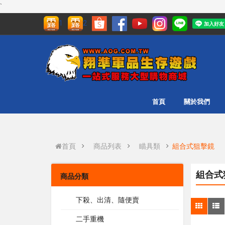
`
1
2
首頁
關於我們
首頁
商品列表
瞄具類
組合式狙擊鏡
組合式狙
商品分類
下殺、出清、隨便賣
二手重機