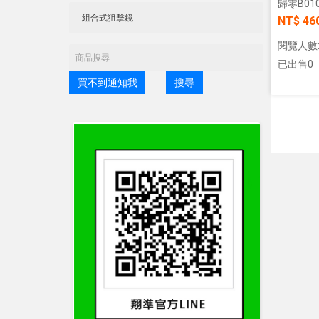
歸零B010
NT$ 46
閱覽人數:
已出售0
買不到通知我
搜尋