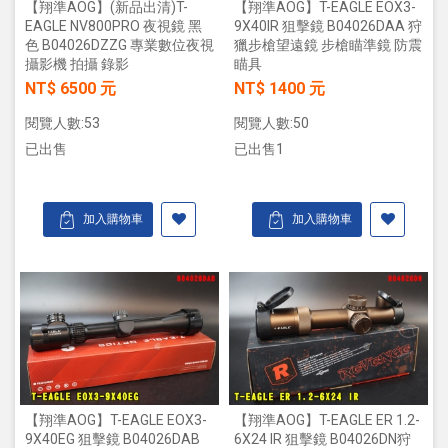
【翔準AOG】(新品出清)T-
【翔準AOG】T-EAGLE EOX3-
EAGLE NV800PRO 夜視鏡 黑
9X40IR 狙擊鏡 B04026DAA 狩
色 B04026DZZG 專業數位夜視
獵步槍望遠鏡 步槍瞄準鏡 防震
攝影機 拍攝 錄影
瞄具
NT$ 6500 元
NT$ 1400 元
閱覽人數:53
閱覽人數:50
已出售
已出售1
加入購物車
加入購物車
【翔準AOG】T-EAGLE EOX3-
【翔準AOG】T-EAGLE ER 1.2-
9X40EG 狙擊鏡 B04026DAB
6X24 IR 狙擊鏡 B04026DN狩