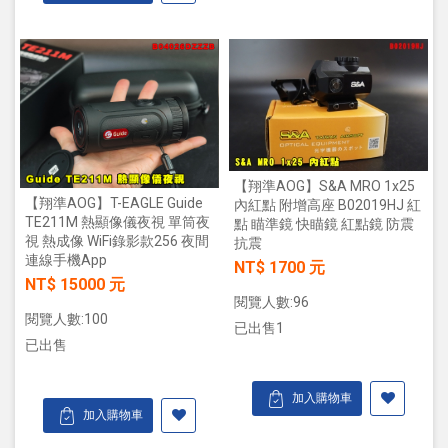
【翔準AOG】S&A MRO 1x25
【翔準AOG】T-EAGLE Guide
內紅點 附增高座 B02019HJ 紅
TE211M 熱顯像儀夜視 單筒夜
點 瞄準鏡 快瞄鏡 紅點鏡 防震
視 熱成像 WiFi錄影款256 夜間
抗震
連線手機App
NT$ 1700 元
NT$ 15000 元
閱覽人數:96
閱覽人數:100
已出售1
已出售
加入購物車
加入購物車