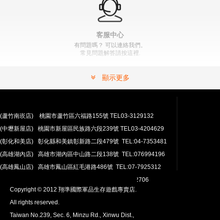
客服中心
有問題嗎？ 可以連絡我們。
常見問題解答請按這裡.
顯示更多
(蘆竹南崁店) 桃園市蘆竹區六福路155號 TEL03-3129132
(中壢新屋店) 桃園市新屋區民族路六段239號 TEL03-4204629
安心購買
(彰化和美店) 彰化縣和美鎮彰新路二段479號 TEL:04-7353481
100％付款保護。 簡單
退貨政策
(高雄湖內店) 高雄市湖內區中山路二段138號 TEL:076994196
(高雄鳳山店) 高雄市鳳山區紅毛港路486號 TEL:07-7925312
翔準網路部門:TEL 03-4202763 03-4202706
Copyright © 2012 翔準國際軍品生存遊戲專賣店.
All rights reserved.
Taiwan No.239, Sec. 6, Minzu Rd., Xinwu Dist.,