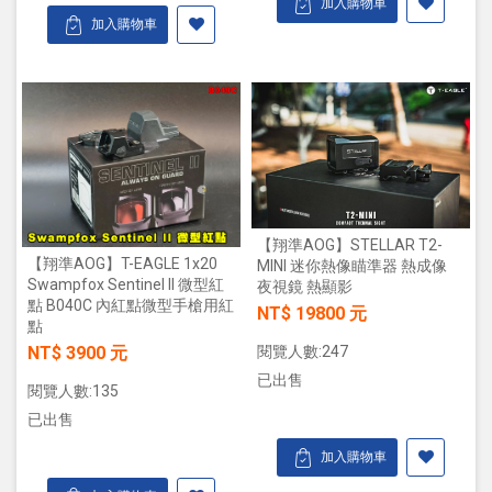
加入購物車
加入購物車
【翔準AOG】STELLAR T2-
【翔準AOG】T-EAGLE 1x20
MINI 迷你熱像瞄準器 熱成像
Swampfox Sentinel II 微型紅
夜視鏡 熱顯影
點 B040C 內紅點微型手槍用紅
NT$ 19800 元
點
閱覽人數:247
NT$ 3900 元
已出售
閱覽人數:135
已出售
加入購物車