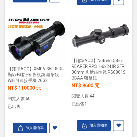
【翔準AOG】Nutrek Optics
REAPER RPS 1-6x24 IR SFP
【翔準AOG】XM06-35LRF 熱
30mm 步槍瞄準鏡 RS0801S
顯影+測距儀 夜視鏡 狙擊鏡
BBAA 狙擊鏡
WIFI可連接手機 26G2
NT$ 9600 元
NT$ 110000 元
閱覽人數:44
閱覽人數:60
已出售1
已出售
加入購物車
加入購物車