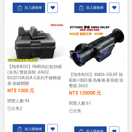
加入購物車
加入購物車
【翔準AOG】RMR內紅點快瞄
(灰色) 雙鏡座附 JH602
【翔準AOG】XM06-50LRF 熱
B02010ASEA G系列手槍轉接
顯影+測距儀 熱像儀 夜視鏡 狙
座 按鍵開關
擊鏡 26G3
NT$ 1300 元
NT$ 120000 元
閱覽人數:94
閱覽人數:61
已出售2
已出售
加入購物車
加入購物車