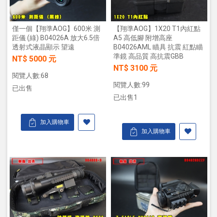
僅一個【翔準AOG】600米 測
【翔準AOG】1X20 T1內紅點
距儀 (綠) B04026A 放大6.5倍
A5 高低腳 附增高座
透射式液晶顯示 望遠
B04026AML 瞄具 抗震 紅點瞄
準鏡 高品質 高抗震GBB
NT$ 5000 元
NT$ 3100 元
閱覽人數:68
閱覽人數:99
已出售
已出售1
加入購物車
加入購物車