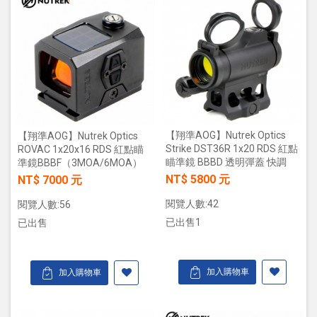
【翔準AOG】Nutrek Optics
【翔準AOG】Nutrek Optics
Strike DST36R 1x20 RDS 紅點
ROVAC 1x20x16 RDS 紅點瞄
瞄準鏡 BBBD 透明彈蓋 快調
準鏡BBBF（3MOA/6MOA）
NT$ 5800 元
NT$ 7000 元
閱覽人數:42
閱覽人數:56
已出售1
已出售
加入購物車
加入購物車