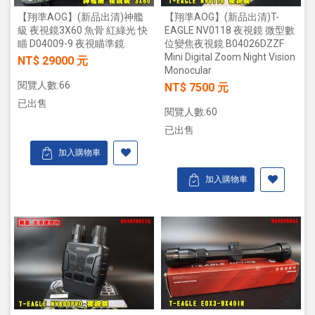
【翔準AOG】(新品出清)神艦
【翔準AOG】(新品出清)T-
級 夜視鏡3X60 魚骨 紅綠光 快
EAGLE NV0118 夜視鏡 微型數
瞄 D04009-9 夜視瞄準鏡
位變焦夜視鏡 B04026DZZF
Mini Digital Zoom Night Vision
NT$ 29000 元
Monocular
閱覽人數:66
NT$ 7500 元
已出售
閱覽人數:60
已出售
加入購物車
加入購物車