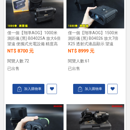
僅一個【翔準AOG】1000米
僅一個【翔準AOG】1500米
測距儀 (黑) B04025A 放大6倍
測距儀 (黑) B04026 放大7倍
望遠 便攜式光電設備 精度高
X25 透射式液晶顯示 望遠
NT$ 8700 元
NT$ 8999 元
閱覽人數:72
閱覽人數:61
已出售
已出售
加入購物車
加入購物車