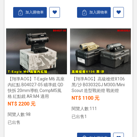
加入購物車
加入購物車
【翔準AOG】T-Eagle M6 高座
【翔準AOG】高級槍燈X106
內紅點 B04027-05 瞄準鏡 QD
黑/沙 B03032GJ M300/Mini
快拆 20mm導軌 CompM5風
Scout 造型戰術燈 戰術燈
格 紅點鏡 AR M4 適用
NT$ 1100 元
NT$ 2200 元
閱覽人數:111
閱覽人數:98
已出售1
已出售