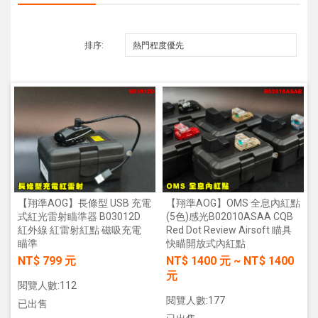
排序:
【翔準AOG】長條型 USB 充電
【翔準AOG】OMS 全息內紅點
式紅光雷射瞄準器 B03012D
(5色)感光B02010ASAA CQB
紅外線 紅雷射紅點 磁吸充電
Red Dot Review Airsoft 瞄具
瞄準
快瞄開放式內紅點
NT$ 799 元
NT$
1400
元
~
NT$
1400
元
閱覽人數:112
閱覽人數:177
已出售