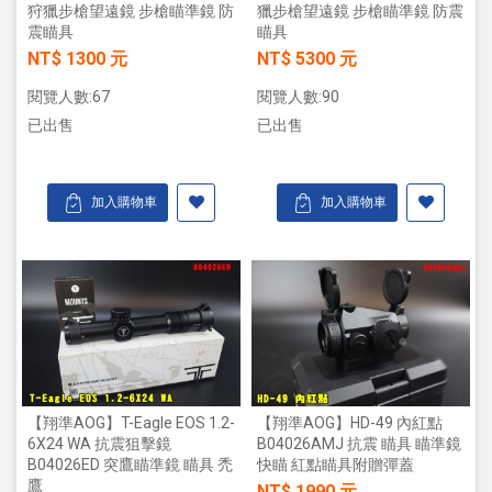
狩獵步槍望遠鏡 步槍瞄準鏡 防
獵步槍望遠鏡 步槍瞄準鏡 防震
震瞄具
瞄具
NT$ 1300 元
NT$ 5300 元
閱覽人數:67
閱覽人數:90
已出售
已出售
加入購物車
加入購物車
【翔準AOG】T-Eagle EOS 1.2-
【翔準AOG】HD-49 內紅點
6X24 WA 抗震狙擊鏡
B04026AMJ 抗震 瞄具 瞄準鏡
B04026ED 突鷹瞄準鏡 瞄具 禿
快瞄 紅點瞄具附贈彈蓋
鷹
NT$ 1990 元