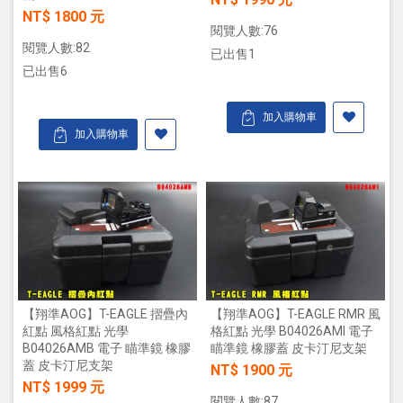
NT$ 1800 元
閱覽人數:76
閱覽人數:82
已出售1
已出售6
加入購物車
加入購物車
【翔準AOG】T-EAGLE 摺疊內
【翔準AOG】T-EAGLE RMR 風
紅點 風格紅點 光學
格紅點 光學 B04026AMI 電子
B04026AMB 電子 瞄準鏡 橡膠
瞄準鏡 橡膠蓋 皮卡汀尼支架
蓋 皮卡汀尼支架
NT$ 1900 元
NT$ 1999 元
閱覽人數:87