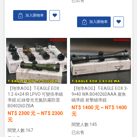
已出售
加入購物車
加入購物車
【翔準AOG】T-EAGLE EOX
【翔準AOG】T-EAGLE EOX 3-
1.2-6×24 IR LPVO 可變倍率瞄
9×40 WA B04026DAAA 廣角
準鏡 紅綠發光充氮防霧防震
瞄準鏡 射擊瞄準鏡
B04026DZBA
NT$
1400
元
~
NT$
1400
NT$
2300
元
~
NT$
2300
元
元
閱覽人數:145
閱覽人數:167
已出售