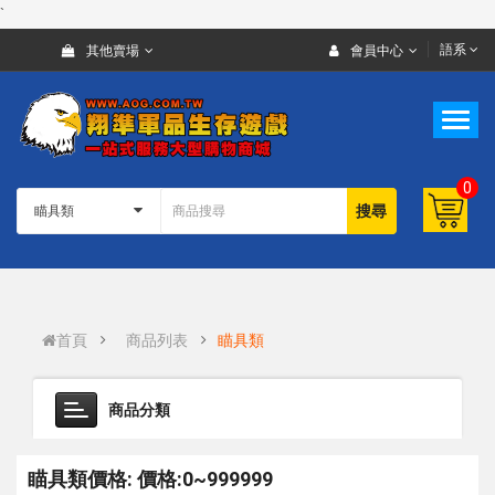
`
語系
其他賣場
會員中心
0
搜尋
首頁
商品列表
瞄具類
商品分類
瞄具類價格: 價格:0~999999