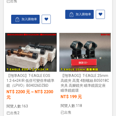
已出售
加入購物車
加入購物車
【翔準AOG】T-EAGLE EOS
【翔準AOG】T-EAGLE 25mm
1.2-6×24 IR 低倍可變倍率瞄準
高鏡夾 高寬 4顆螺絲 B05018C
鏡（LPVO）B04026DZBD
夾具 高腳鏡夾 瞄準鏡固定座
瞄準鏡鏡環
NT$
2200
元
~
NT$
2200
NT$ 199 元
元
閱覽人數:118
閱覽人數:163
已出售
已出售2