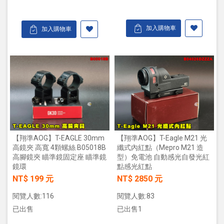
加入購物車
加入購物車
【翔準AOG】T-Eagle M21 光
【翔準AOG】T-EAGLE 30mm
纖式內紅點（Mepro M21 造
高鏡夾 高寬 4顆螺絲 B05018B
型）免電池 自動感光自發光紅
高腳鏡夾 瞄準鏡固定座 瞄準鏡
點感光紅點
鏡環
NT$ 2850 元
NT$ 199 元
閱覽人數:83
閱覽人數:116
已出售1
已出售