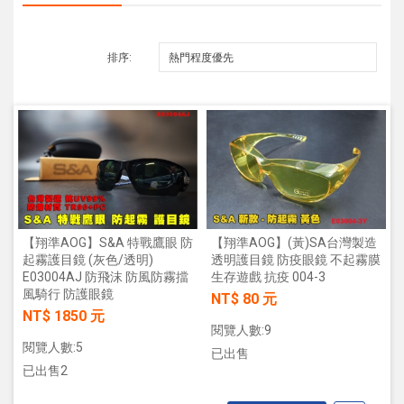
排序:
【翔準AOG】S&A 特戰鷹眼 防
【翔準AOG】(黃)SA台灣製造
起霧護目鏡 (灰色/透明)
透明護目鏡 防疫眼鏡 不起霧膜
E03004AJ 防飛沫 防風防霧擋
生存遊戲 抗疫 004-3
風騎行 防護眼鏡
NT$ 80 元
NT$ 1850 元
閱覽人數:9
閱覽人數:5
已出售
已出售2