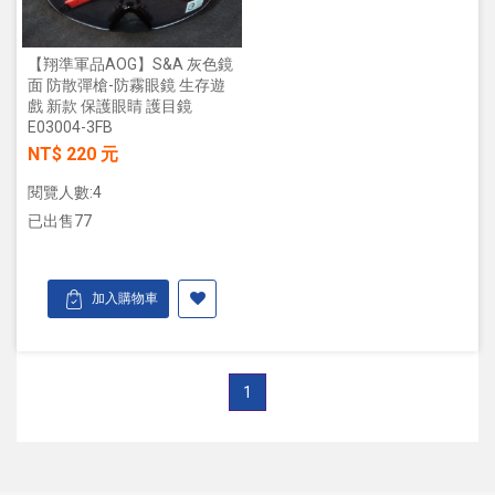
【翔準軍品AOG】S&A 灰色鏡
面 防散彈槍-防霧眼鏡 生存遊
戲 新款 保護眼睛 護目鏡
E03004-3FB
NT$ 220 元
閱覽人數:4
已出售77
加入購物車
1