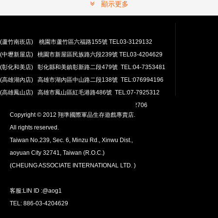
顯示更多
(蘆竹南崁店) 桃園市蘆竹區六福路155號 TEL03-3129132
(中壢新屋店) 桃園市新屋區民族路六段239號 TEL03-4204629
安心購買
(彰化和美店) 彰化縣和美鎮彰新路二段479號 TEL:04-7353481
100％付款保護。 簡單
退貨政策
(高雄湖內店) 高雄市湖內區中山路二段138號 TEL:076994196
(高雄鳳山店) 高雄市鳳山區紅毛港路486號 TEL:07-7925312
翔準網路部門:TEL 03-4202763 03-4202706
Copyright © 2012 翔準國際軍品生存遊戲專賣店.
All rights reserved.
Taiwan No.239, Sec. 6, Minzu Rd., Xinwu Dist.,
aoyuan City 32741, Taiwan (R.O.C.)
全球配送
(CHEUNG ASSOCIATE INTERNATIONAL LTD. )
我們將運送至全球
超過200個國家/地區。
客服:LIN ID :@aog1
TEL: 886-03-4204629