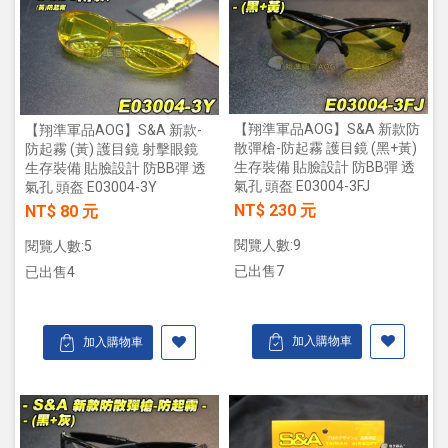
【翔準軍品AOG】S&A 新款防
【翔準軍品AOG】S&A 新款-
散彈槍-防起霧 護目鏡 (黑+黃)
防起霧 (黃) 護目鏡 射擊眼鏡
生存裝備 貼臉設計 防BB彈 透
生存裝備 貼臉設計 防BB彈 透
氣孔 頭盔 E03004-3FJ
氣孔 頭盔 E03004-3Y
NT$ 230 元
NT$ 80 元
閱覽人數:9
閱覽人數:5
已出售7
已出售4
加入購物車
加入購物車