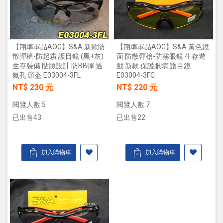
【翔準軍品AOG】S&A 新款防
【翔準軍品AOG】S&A 黃色鏡
散彈槍-防起霧 護目鏡 (黑+灰)
面 防散彈槍-防霧眼鏡 生存遊
生存裝備 貼臉設計 防BB彈 透
戲 新款 保護眼睛 護目鏡
氣孔 頭盔 E03004-3FL
E03004-3FC
NT$ 230 元
NT$ 220 元
閱覽人數:5
閱覽人數:7
已出售43
已出售22
加入購物車
加入購物車