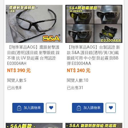
【翔準軍品AOG】鷹眼射擊護
【翔準軍品AOG】台製認證 新
目鏡(透明)護目鏡 射擊眼鏡 踩
款 S&A 護目鏡(透明/黃/灰)戴
不壞 抗 UV 防起霧 台灣認證
眼鏡可用 中小型 防起霧 防BB
E03004AH
彈 E03004AA
NT$ 390 元
NT$ 240 元
閱覽人數:5
閱覽人數:10
已出售8
已出售31
加入購物車
加入購物車