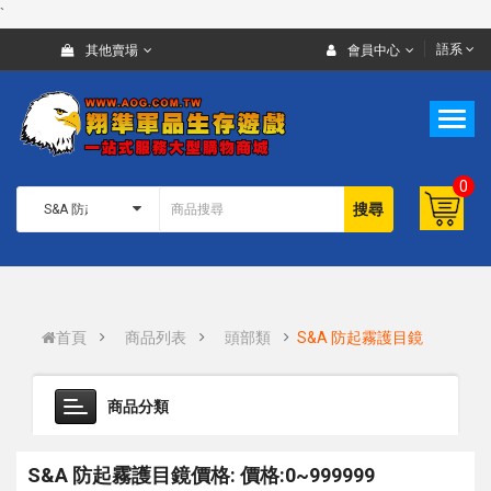
`
語系
其他賣場
會員中心
0
搜尋
首頁
商品列表
頭部類
S&A 防起霧護目鏡
商品分類
S&A 防起霧護目鏡價格: 價格:0~999999