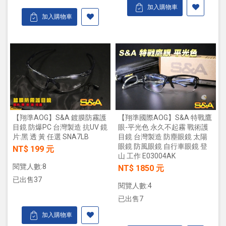
加入購物車
加入購物車
【翔準AOG】S&A 鍍膜防霧護
【翔準國際AOG】S&A 特戰鷹
目鏡 防爆PC 台灣製造 抗UV 鏡
眼-平光色 永久不起霧 戰術護
片:黑 透 黃 任選 SNA7LB
目鏡 台灣製造 防塵眼鏡 太陽
眼鏡 防風眼鏡 自行車眼鏡 登
NT$ 199 元
山 工作 E03004AK
閱覽人數:8
NT$ 1850 元
已出售37
閱覽人數:4
已出售7
加入購物車