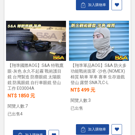
加入購物車
【翔準國際AOG】S&A 特戰鷹
【翔準軍品AOG】S&A 防火多
眼-灰色 永久不起霧 戰術護目
功能戰術面罩 -沙色 (NOMEX)
鏡 台灣製造 防塵眼鏡 太陽眼
棉質 騎車 單車 賽車 生存遊戲
鏡 防風眼鏡 自行車眼鏡 登山
登山 露營 SNA7LC-L
工作 E03004A
NT$ 499 元
NT$ 1850 元
閱覽人數:3
閱覽人數:7
已出售
已出售4
加入購物車
加入購物車