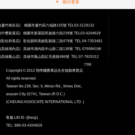
顯示更多
(蘆竹南崁店) 桃園市蘆竹區六福路155號 TEL03-3129132
(中壢新屋店) 桃園市新屋區民族路六段239號 TEL03-4204629
安心購買
(彰化和美店) 彰化縣和美鎮彰新路二段479號 TEL:04-7353481
100％付款保護。 簡單
退貨政策
(高雄湖內店) 高雄市湖內區中山路二段138號 TEL:076994196
(高雄鳳山店) 高雄市鳳山區紅毛港路486號 TEL:07-7925312
翔準網路部門:TEL 03-4202763 03-4202706
Copyright © 2012 翔準國際軍品生存遊戲專賣店.
All rights reserved.
Taiwan No.239, Sec. 6, Minzu Rd., Xinwu Dist.,
aoyuan City 32741, Taiwan (R.O.C.)
全球配送
(CHEUNG ASSOCIATE INTERNATIONAL LTD. )
我們將運送至全球
超過200個國家/地區。
客服:LIN ID :@aog1
TEL: 886-03-4204629