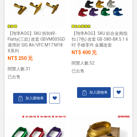
【翔準AOG】5KU 拆卸桿-
【翔準AOG】5KU 鋁合金拇指
Flatty(三款) 改套 GBVM005GD
扣 (7色) 改套 GB-580-BK 5.1 6
適用於 SIG Alr/VFC M17 M18
吋 手槍零件 金屬改套
X系列
NT$ 400 元
NT$ 250 元
閱覽人數:52
閱覽人數:31
已出售
已出售
加入購物車
加入購物車