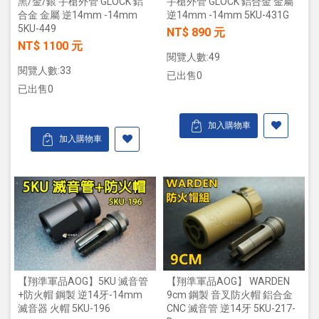
黑/金/銀 手槍外管 GLOCK 鋁
手槍外管 GLOCK 鋁合金 金屬
合金 金屬 逆14mm -14mm
逆14mm -14mm 5KU-431G
5KU-449
NT$ 890 元
NT$ 1100 元
閱覽人數:49
閱覽人數:33
已出售0
已出售0
加入購物車
加入購物車
【翔準軍品AOG】5KU 滅音管
【翔準軍品AOG】 WARDEN
+防火帽 鋼製 逆14牙-14mm
9cm 鋼製 音叉防火帽 鋁合金
滅音器 火帽 5KU-196
CNC 滅音管 逆14牙 5KU-217-