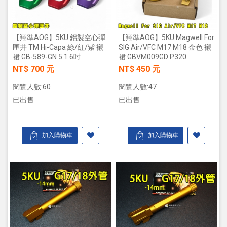
【翔準AOG】5KU 鋁製空心彈
【翔準AOG】5KU Magwell For
匣井 TM Hi-Capa 綠/紅/紫 襯
SIG Air/VFC M17 M18 金色 襯
裙 GB-589-GN 5.1 6吋
裙 GBVM009GD P320
NT$ 700 元
NT$ 450 元
閱覽人數:60
閱覽人數:47
已出售
已出售
加入購物車
加入購物車