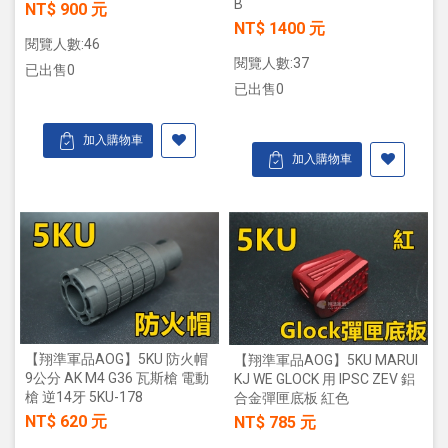
B
NT$ 900 元
NT$ 1400 元
閱覽人數:46
閱覽人數:37
已出售0
已出售0
加入購物車
加入購物車
【翔準軍品AOG】5KU 防火帽
【翔準軍品AOG】5KU MARUI
9公分 AK M4 G36 瓦斯槍 電動
KJ WE GLOCK 用 IPSC ZEV 鋁
槍 逆14牙 5KU-178
合金彈匣底板 紅色
NT$ 620 元
NT$ 785 元