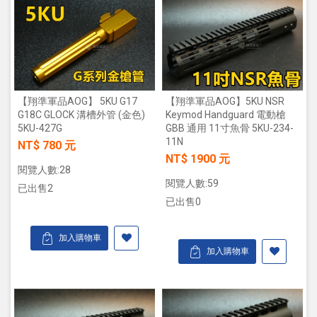
【翔準軍品AOG】 5KU G17
【翔準軍品AOG】5KU NSR
G18C GLOCK 溝槽外管 (金色)
Keymod Handguard 電動槍
5KU-427G
GBB 通用 11寸魚骨 5KU-234-
11N
NT$ 780 元
NT$ 1900 元
閱覽人數:28
閱覽人數:59
已出售2
已出售0
加入購物車
加入購物車