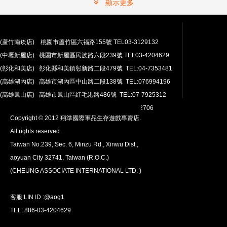
顯示更多
(蘆竹南崁店) 桃園市蘆竹區六福路155號 TEL03-3129132
(中壢新屋店) 桃園市新屋區民族路六段239號 TEL03-4204629
安心購買
(彰化和美店) 彰化縣和美鎮彰新路二段479號 TEL:04-7353481
100％付款保護。 簡單
退貨政策
(高雄湖內店) 高雄市湖內區中山路二段138號 TEL:076994196
(高雄鳳山店) 高雄市鳳山區紅毛港路486號 TEL:07-7925312
翔準網路部門:TEL 03-4202763 03-4202706
Copyright © 2012 翔準國際軍品生存遊戲專賣店.
All rights reserved.
Taiwan No.239, Sec. 6, Minzu Rd., Xinwu Dist.,
aoyuan City 32741, Taiwan (R.O.C.)
全球配送
(CHEUNG ASSOCIATE INTERNATIONAL LTD. )
我們將運送至全球
超過200個國家/地區。
客服:LIN ID :@aog1
TEL: 886-03-4204629