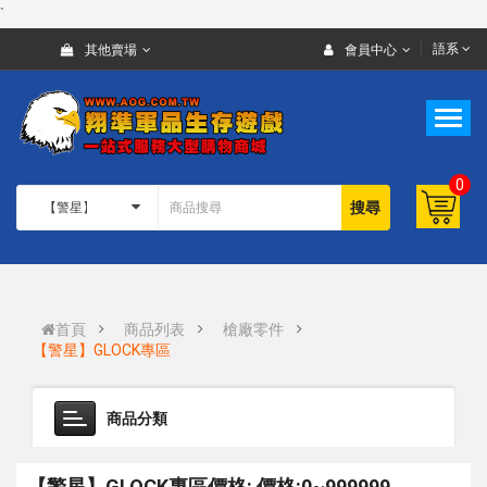
`
語系
其他賣場
會員中心
0
搜尋
首頁
商品列表
槍廠零件
【警星】GLOCK專區
商品分類
【警星】GLOCK專區價格: 價格:0~999999