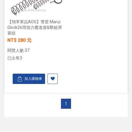
【翔準軍品AOG】警星 Marui
Glock26用強力覆進簧&擊鎚彈
簧組
NT$ 280 元
閱覽人數:37
已出售3
加入購物車
1