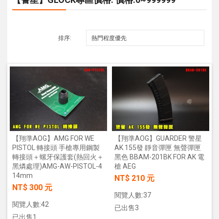
排序:
【翔準AOG】AMG FOR WE
【翔準AOG】GUARDER 警星
PISTOL 轉接頭 手槍專用鋼製
AK 155發 靜音彈匣 無聲彈匣
轉接頭＋螺牙保護套(熱回火＋
黑色 BBAM-201BK FOR AK 電
黑燐處理)AMG-AW-PISTOL-4
槍 AEG
14mm
NT$ 210 元
NT$ 300 元
閱覽人數:37
閱覽人數:42
已出售3
已出售1