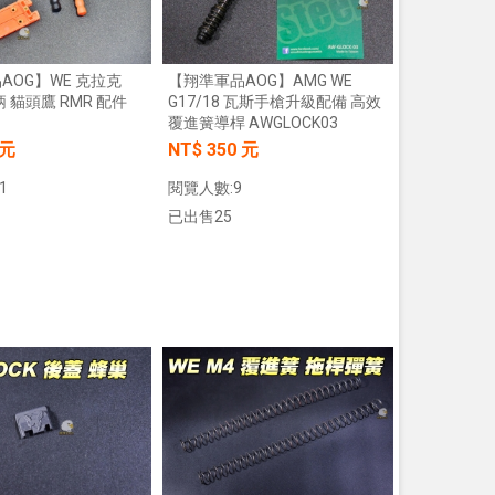
【翔準軍品AOG】AMG WE
AOG】WE 克拉克
G17/18 瓦斯手槍升級配備 高效
柄 貓頭鷹 RMR 配件
覆進簧導桿 AWGLOCK03
NT$ 350 元
 元
閱覽人數:9
1
已出售25
加入購物車
加入購物車