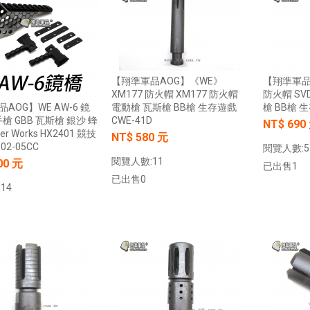
0元
NT$ 元
加入購物車
加入購物車
【翔準軍品AOG】《WE》
【翔準軍品A
XM177 防火帽 XM177 防火帽
防火帽 SV
AOG】WE AW-6 鏡
電動槍 瓦斯槍 BB槍 生存遊戲
槍 BB槍 生
手槍 GBB 瓦斯槍 銀沙 蜂
CWE-41D
NT$ 690
er Works HX2401 競技
NT$ 580 元
【翔準AOG】G&G CM16-BATTO
02-05CC
閱覽人數:5
CQB 裝飾彈電動槍 M-LOK CGG-
】SKYWOODS RL750G
閱覽人數:11
00 元
CM16BAT AEG
 B1AXG 750流明
已出售1
 USB充電 IP66防水
已出售0
NT$6200元
NT$ 元
14
0元
NT$ 元
加入購物車
加入購物車
加入購物車
加入購物車