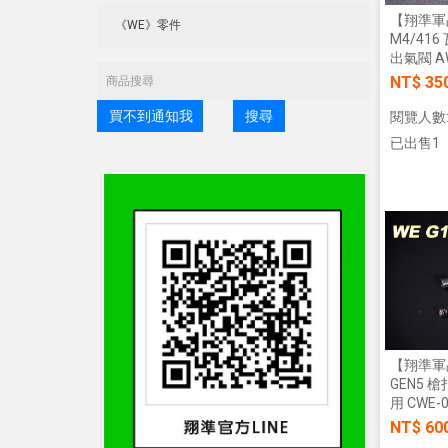
【翔準軍品
M4/41
出氣閥 A
NT$ 35
買不到通知我
搜尋
閱覽人數:
已出售1
【翔準軍品
GEN5 
用 CWE-0
NT$ 60