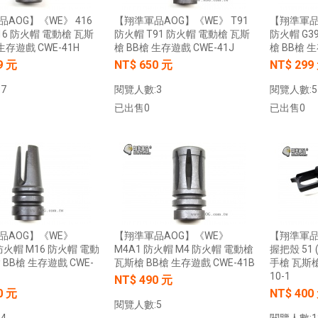
【翔準AOG】SNA Pink Venom GBB
AOG】《WE》 416
【翔準軍品AOG】《WE》 T91
【翔準軍品A
瓦斯手槍 粉紅毒液 特仕版 CNC 日本
】17x17 牛皮靶紙(20
16 防火帽 電動槍 瓦斯
防火帽 T91 防火帽 電動槍 瓦斯
防火帽 G3
MARUI 系統 含裝飾彈 清脆滑套 送禮
) 射擊靶紙 加厚 厚版3mm
生存遊戲 CWE-41H
槍 BB槍 生存遊戲 CWE-41J
槍 BB槍 生
情人節
專用靶紙 BB彈 射擊靶
9 元
NT$ 650 元
NT$ 299
習靶紙
NT$12800元
NT$ 元
0元
7
閱覽人數:3
閱覽人數:5
NT$ 元
已出售0
已出售0
加入購物車
加入購物車
加入購物車
加入購物車
品AOG】《WE》
【翔準軍品AOG】《WE》
【翔準軍品A
 防火帽 M16 防火帽 電動
M4A1 防火帽 M4 防火帽 電動槍
握把殼 51 
 BB槍 生存遊戲 CWE-
瓦斯槍 BB槍 生存遊戲 CWE-41B
手槍 瓦斯槍
10-1
NT$ 490 元
0 元
NT$ 400
閱覽人數:5
4
閱覽人數:1