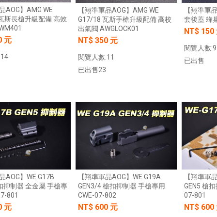
AOG】AMG WE
【翔準軍品AOG】AMG WE
【翔準軍品A
6 瓦斯長槍升級配備 高效
G17/18 瓦斯手槍升級配備 高校
套後蓋 蜂巢
WM401
出氣閥 AWGLOCK01
NT$ 150
0 元
NT$ 350 元
閱覽人數:9
14
閱覽人數:11
已出售
已出售23
加入購物車
加入購物車
AOG】WE G17B
【翔準軍品AOG】WE G19A
【翔準軍品A
槍扣抑制器 全金屬 手槍專
GEN3/4 槍扣抑制器 手槍專用
GEN5 槍
7-801
CWE-07-802
07-801
0 元
NT$ 600 元
NT$ 600