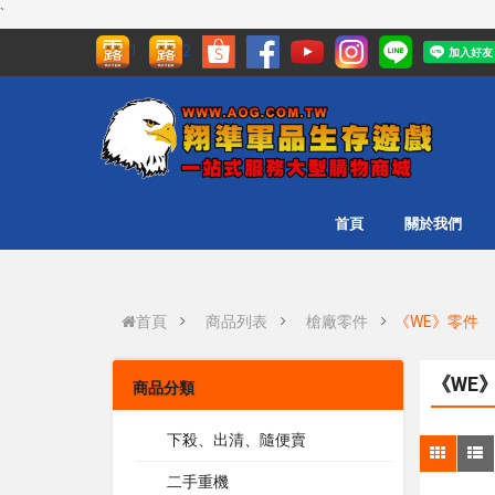
`
1
2
首頁
關於我們
首頁
商品列表
槍廠零件
《WE》零件
《WE》
商品分類
下殺、出清、隨便賣
二手重機