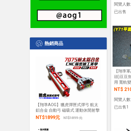
閱覽人數:
已出售
熱銷商品
【翔準軍品
頭)豆豆
用 寬軌變
NT$ 21
閱覽人數:
【翔準AOG】獵虎彈匣式彈弓 航太
已出售1
鋁合金 自動弓 磁吸式 運動休閒射擊
【翔準AO
水+發光 
NT$1899元
NT$1899 元
發兒童戲
禮物小朋