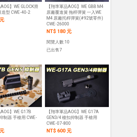
OG】WE GLOCK滑
【翔準軍品AOG】WE GBB M4
造型 CWE-40-2
原廠覆進簧 拖桿彈簧 一入WE
M4 原廠托桿彈簧(#92號零件)
 元
CWE-26000
NT$ 180 元
閱覽人數:10
已出售7
加入購物車
加入購物車
OG】WE G17B
【翔準軍品AOG】WE G17A
扣抑制器 手槍用 CWE-
GEN3/4 槍扣抑制器 手槍用
CWE-07-800
 元
NT$ 600 元