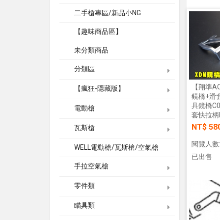
二手槍專區/新品小NG
【趣味商品區】
未分類商品
分類區
【翔準AO
【瘋狂-隱藏版】
鏡橋+滑
具鏡橋C0
電動槍
套快拉柄I
NT$ 58
瓦斯槍
閱覽人數:
WELL電動槍/瓦斯槍/空氣槍
已出售
手拉空氣槍
零件類
瞄具類