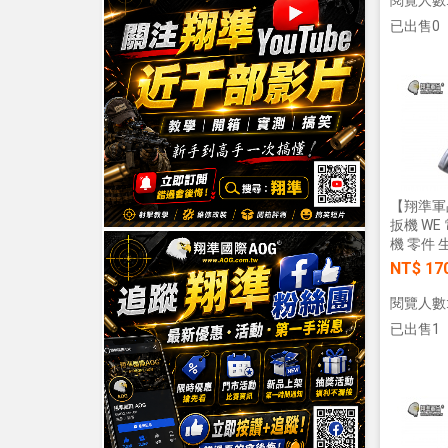
已出售0
【翔準軍品
扳機 WE 
機 零件 生
NT$ 17
閱覽人數:
已出售1