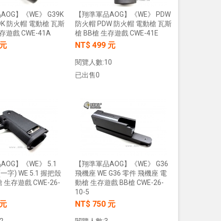
OG】《WE》 G39K
【翔準軍品AOG】《WE》 PDW
【翔準AOG】S&T M4彈匣 300連
9K 防火帽 電動槍 瓦斯
防火帽 PDW 防火帽 電動槍 瓦斯
藍/橙/綠/紅 DAMAG38BK AR/M4金
存遊戲 CWE-41A
槍 BB槍 生存遊戲 CWE-41E
屬彈匣 電動槍彈匣
 元
NT$ 499 元
NT$420元
NT$ 元
閱覽人數:10
已出售0
加入購物車
加入購物車
加入購物車
【翔準】WoSporT 摺疊導
03 MOLLE掛載 戰術背心
前手機板載體 E0100
OG】《WE》 5.1
【翔準軍品AOG】《WE》 G36
NT$350元
NT$ 元
(一字) WE 5.1 握把殼
飛機座 WE G36 零件 飛機座 電
 生存遊戲 CWE-26-
動槍 生存遊戲 BB槍 CWE-26-
加入購物車
10-5
 元
NT$ 750 元
2
閱覽人數:3