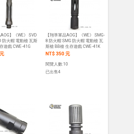
加入購物車
加入購物車
OG】《WE》 SVD
【翔準軍品AOG】《WE》 SMG-
D 防火帽 電動槍 瓦斯
8 防火帽 SMG 防火帽 電動槍 瓦
存遊戲 CWE-41G
斯槍 BB槍 生存遊戲 CWE-41K
 元
NT$ 350 元
【翔準AOG】S&T UFC M4彈匣 AEG
【翔準AOG】MIT 橡膠12.7
閱覽人數:10
無聲彈匣(盒裝)5入 130連 沙
暴彈 1.14g 100顆罐裝 台
DAMAG36VTA M4/AR15系列 電動
密度實心橡膠訓練用途橡膠
已出售4
槍匣
NT$150元
NT$ 元
NT$799元
NT$ 元
加入購物車
加入購物車
加入購物車
加入購物車