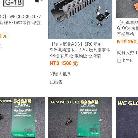
】 WE GLOCK G17 /
機連桿 G-18號零件 偉益
【翔準軍品
GLOCK 拉
瓦斯手槍
0 元
NT$ 250
【翔準軍品AOG】SRC 星虹
5
SR5戰術護木 UP-52 玩具槍零件
閱覽人數:1
BB槍 瓦斯槍 電動槍 台灣製
已出售8
NT$ 1500 元
加入購物車
閱覽人數:8
已出售
加入購物車