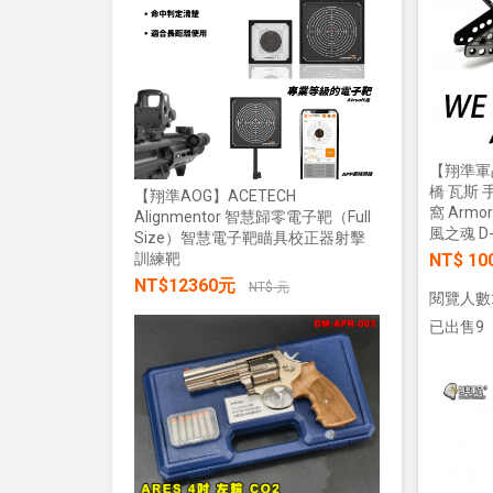
加入購物車
NT$28
【翔準軍品
橋 瓦斯 
【翔準AOG】ACETECH
窩 Armor
Alignmentor 智慧歸零電子靶（Full
風之魂 D-
Size）智慧電子靶瞄具校正器射擊
【翔準AOG
訓練靶
NT$ 10
綠雷射戰術燈
NT$12360元
20mm魚骨
NT$ 元
閱覽人數:
NT$285
已出售9
加入購物車