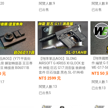
20
閱覽人數:9
閱覽人數:8
已出售
已出售
加入購物車
加入購物車
【翔準國際A
AOG】(Y71平面街
【翔準軍品AOG】SLONG
件 編號 G-
魚骨 腳架轉接器 豆豆專
AIRSOFT G-KRISS XI GLOCK 套
WE-G17-5
豆 轉接座 B06011B
件 神龍 巨石 G17 消音版 衝鋒槍
套件 巨石強森 黑色 SL-01AHB
NT$ 50 
0 元
NT$ 2599 元
閱覽人數:1
17
閱覽人數:13
已出售13
【翔準AOG】新品免運Umarex/VFC
G】冰鼠電動脈衝水槍 噴
已出售5
HK33 GBBR 瓦斯長槍 D-VF2-LHK33
G50DD 發光款電動水槍 連
GBB 增強後作力HK53
水夏日玩具水戰神器水仗
加入購物車
友
NT$14800元
NT$ 元
加入購物車