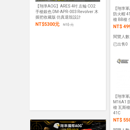
【翔準AOG】ARES 4吋 左輪 CO2
【翔準軍品
手槍銀色 DM-APR-003 Revolver 木
【翔準AOG
防火帽 4
握把收藏版 仿真退殼設計
張/100張
槍 BB槍 
NT$5300元
生存遊戲 
NT$ 元
NT$ 49
IPSC 練
NT$30
閱覽人數:
加入購物車
已出售0
【翔準軍
M16A1
槍 瓦斯槍
41C
NT$ 55
閱覽人數: