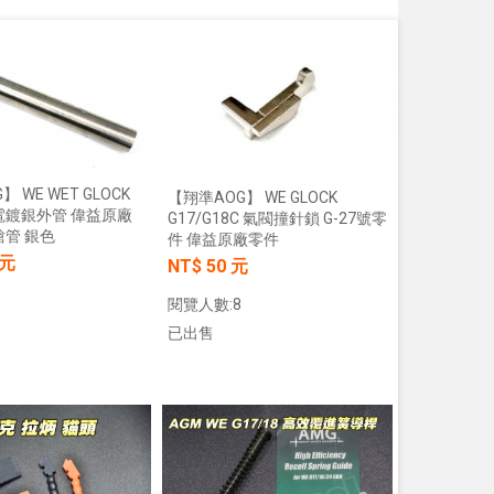
 WE WET GLOCK
【翔準AOG】 WE GLOCK
5 電鍍銀外管 偉益原廠
G17/G18C 氣閥撞針鎖 G-27號零
槍管 銀色
件 偉益原廠零件
 元
NT$ 50 元
閱覽人數:8
已出售
加入購物車
加入購物車