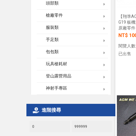
頭部類
槍廠零件
【翔準AOG
G19 板
服裝類
原廠零件
NT$ 10
手足類
閱覽人數:
包包類
已出售
玩具槍耗材
登山露營用品
神射手專區
進階搜尋