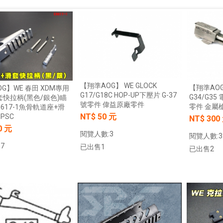
【翔準AOG】 WE GLOCK
【翔準AOG】
G】WE 春田 XDM專用
G17/G18C HOP-UP下壓片 G-37
G34/G3
套快拉柄(黑色/銀色)瞄
號零件 偉益原廠零件
零件 金屬
617-1魚骨軌道座+滑
NT$ 50 元
PSC
NT$ 300
0 元
閱覽人數:3
閱覽人數:3
7
已出售1
已出售2
加入購物車
加入購物車