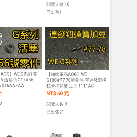
閱覽人數:16
已出售1
加入購物車
加入購物車
OG】WE G系列 零
【翔準軍品AOG】WE
56 活塞頭 G17#56
G18C#77.78號零件-單連發選擇
6 016AAZAA
鈕卡準彈簧 豆子 1111AC
元
NT$ 60 元
2
閱覽人數:9
已出售21
【翔準AOG】S&T M249 PARA 運動
【翔準AOG】MIT 橡膠17
版 AEG 黑 M4 彈匣款 電動機槍 伸縮
彈 3g 100顆罐裝 台灣製造
托傘兵輕量化機槍尼龍
心橡膠訓練用途橡膠防護彈
加入購物車
加入購物車
NT$5850元
NT$230元
NT$ 元
NT$ 元