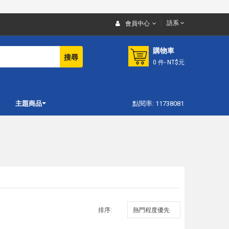
語系
會員中心
購物車
搜尋
0
件
- NT$元
主題商品
點閱率: 11738081
排序: