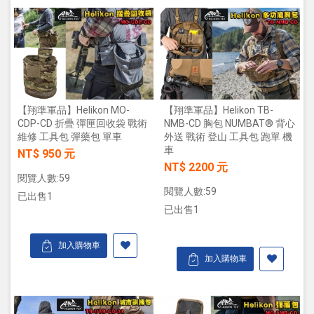
【翔準軍品】Helikon MO-
【翔準軍品】Helikon TB-
CDP-CD 折疊 彈匣回收袋 戰術
NMB-CD 胸包 NUMBAT® 背心
維修 工具包 彈藥包 單車
外送 戰術 登山 工具包 跑單 機
車
NT$ 950 元
NT$ 2200 元
閱覽人數:59
閱覽人數:59
已出售1
已出售1
加入購物車
加入購物車