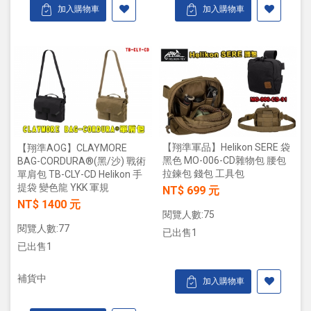
加入購物車
加入購物車
【翔準軍品】Helikon SERE 袋
【翔準AOG】CLAYMORE
黑色 MO-006-CD雜物包 腰包
BAG-CORDURA®(黑/沙) 戰術
拉鍊包 錢包 工具包
單肩包 TB-CLY-CD Helikon 手
提袋 變色龍 YKK 軍規
NT$ 699 元
NT$ 1400 元
閱覽人數:75
閱覽人數:77
已出售1
已出售1
補貨中
加入購物車